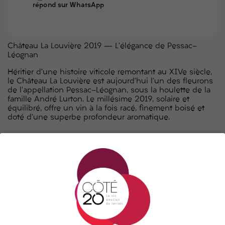
répond sur WhatsApp
Château La Louvière 2019 – L’élégance de Pessac-
Léognan
Héritier d’une histoire viticole remontant au XIVe siècle,
le Château La Louvière est aujourd’hui l’un des fleurons
de l’appellation Pessac-Léognan, sous la houlette de la
famille André Lurton. Le millésime 2019, solaire et
équilibré, offre un vin à la fois racé, finement boisé et
doté d’une superbe profondeur aromatique.
La description
Un grand vin rouge précis et harmonieux
Ce 2019 séduit d’emblée par sa robe grenat