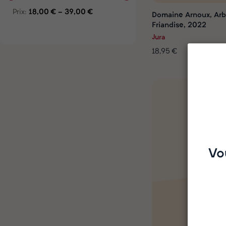
Prix:
18,00 € - 39,00 €
Domaine Arnoux, Arb
Friandise, 2022
Jura
18,95 €
Vo