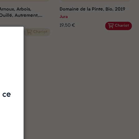
rnoux, Arbois,
Domaine de la Pinte, Bio, 2019
Ouillé, Autrement,
Jura
19,50 €
Chariot
Chariot
 ce