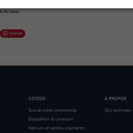
 du Jura,
Chariot
CÔTÉ20
À PROPOS
Suivre votre commande
Qui sommes-
Expédition & Livraison
Retours et remboursements