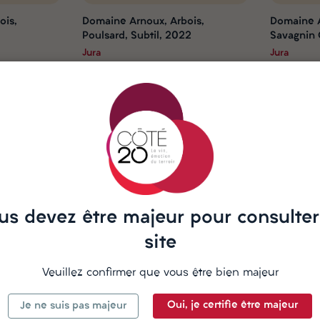
ois,
Domaine Arnoux, Arbois,
Domaine A
Poulsard, Subtil, 2022
Savagnin 
2019
Jura
Jura
23,50 €
23,50 €
Chariot
Chariot
us devez être majeur pour consulter
site
Veuillez confirmer que vous être bien majeur
Oui, je certifie être majeur
Je ne suis pas majeur