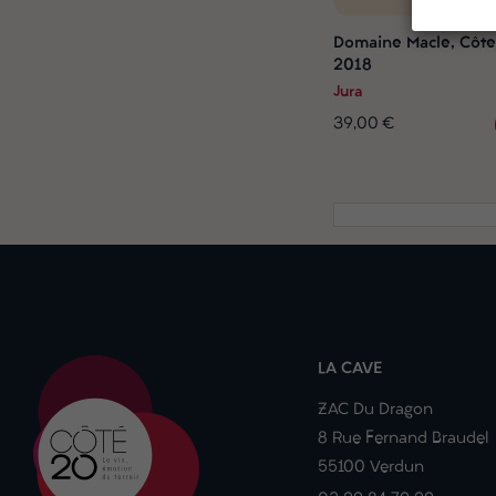
Domaine Macle, Côtes
2018
Jura
39,00 €
LA CAVE
ZAC Du Dragon
8 Rue Fernand Braudel
55100 Verdun