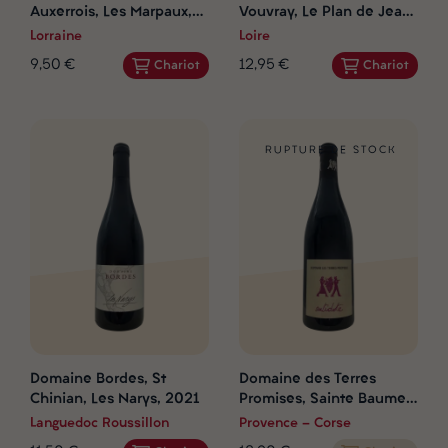
Auxerrois, Les Marpaux,
Vouvray, Le Plan de Jean,
Vieilles Vignes, 2023
2018
Lorraine
Loire
9,50 €
12,95 €
Chariot
Chariot
RUPTURE DE STOCK
Domaine Bordes, St
Domaine des Terres
Chinian, Les Narys, 2021
Promises, Sainte Baume,
L'Antidote, 2021
Languedoc Roussillon
Provence - Corse