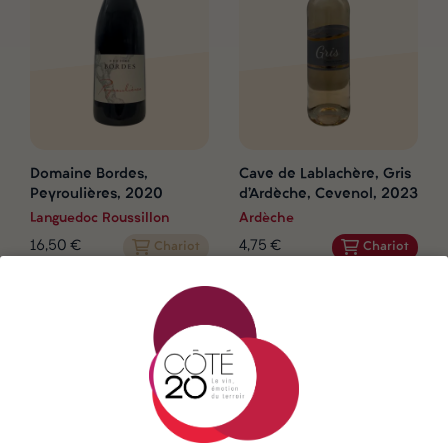
Domaine Bordes,
Cave de Lablachère, Gris
Peyroulières, 2020
d'Ardèche, Cevenol, 2023
Languedoc Roussillon
Ardèche
16,50 €
4,75 €
Chariot
Chariot