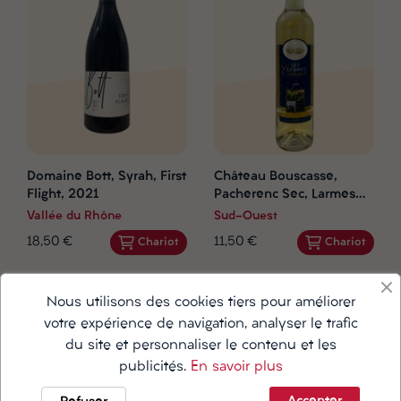
Domaine Bott, Syrah, First
Château Bouscasse,
Flight, 2021
Pacherenc Sec, Larmes
Celestes, Doux, 2018
Vallée du Rhône
Sud-Ouest
18,50 €
11,50 €
Chariot
Chariot
Nous utilisons des cookies tiers pour améliorer
votre expérience de navigation, analyser le trafic
du site et personnaliser le contenu et les
publicités.
En savoir plus