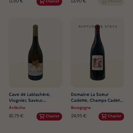
11,50 €
13,90 €
Chariot
Chariot
RUPTURE DE STOCK
Cave de Lablachère,
Domaine La Soeur
Viognier, Saveur
Cadette, Champs Cadet,
d'Automne, 2023
2022
Ardèche
Bourgogne
10,75 €
24,95 €
Chariot
Chariot