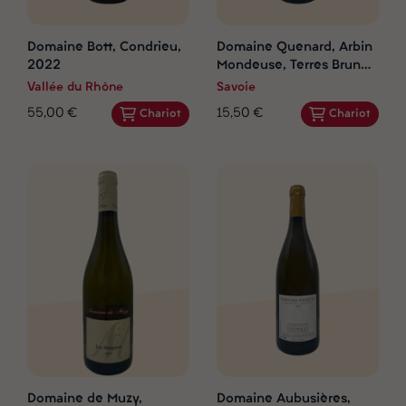
Domaine Bott, Condrieu,
Domaine Quenard, Arbin
2022
Mondeuse, Terres Brunes,
2022
Vallée du Rhône
Savoie
55,00 €
15,50 €
Chariot
Chariot
Domaine de Muzy,
Domaine Aubusières,