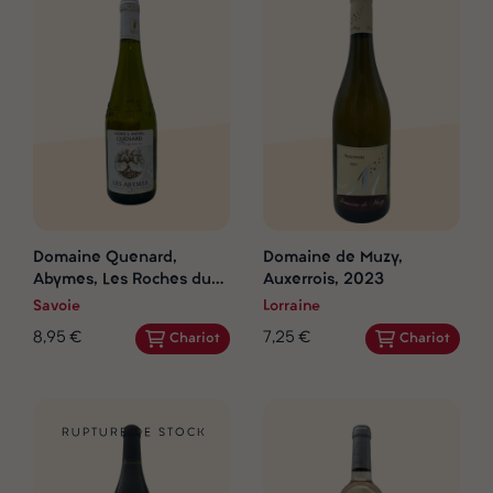
Domaine Quenard,
Domaine de Muzy,
Abymes, Les Roches du
Auxerrois, 2023
Mont Granier, 2023
Savoie
Lorraine
8,95 €
7,25 €
Chariot
Chariot
RUPTURE DE STOCK