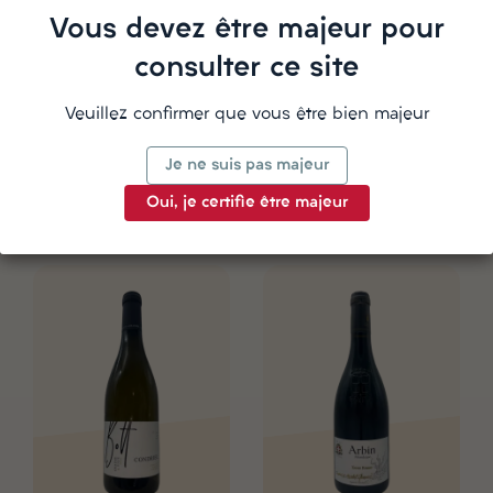
Vous devez être majeur pour
consulter ce site
Veuillez confirmer que vous être bien majeur
Aurélie Crozet, Regnié
Anstotz, Crémant bio,
Lachat, 2021
Brut
Je ne suis pas majeur
Beaujolais
Alsace
Oui, je certifie être majeur
16,95 €
10,75 €
Chariot
Chariot