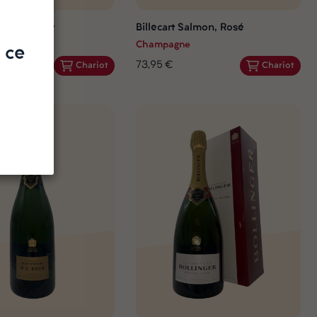
Salmon, Brut
Billecart Salmon, Rosé
e
Champagne
 ce
73,95 €
Chariot
Chariot