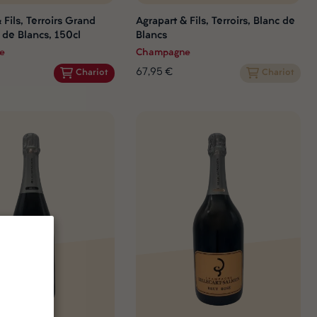
 Fils, Terroirs Grand
Agrapart & Fils, Terroirs, Blanc de
 de Blancs, 150cl
Blancs
e
Champagne
67,95 €
Chariot
Chariot