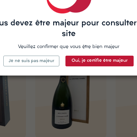
0cl
Ayala, Brut
Billecart 
Champagne
Champagn
us devez être majeur pour consulter
39,95 €
53,00 €
Chariot
Chariot
site
Veuillez confirmer que vous être bien majeur
Oui, je certifie être majeur
Je ne suis pas majeur