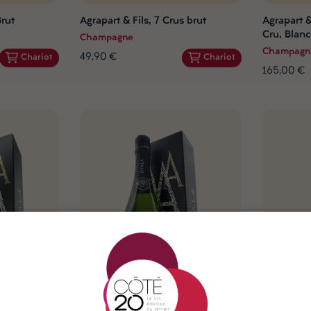
Brut
Agrapart & Fils, 7 Crus brut
Agrapart &
Cru, Blanc
Champagne
Champagn
49,90 €
Chariot
Chariot
165,00 €