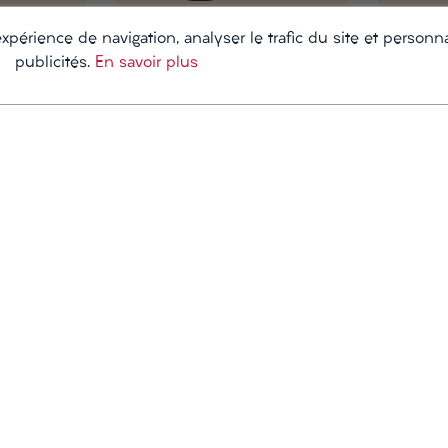
xpérience de navigation, analyser le trafic du site et personna
Deutz, Brut
Deutz, Cuv
publicités.
En savoir plus
Champagne
Champagn
45,90 €
120,00 €
Chariot
Chariot