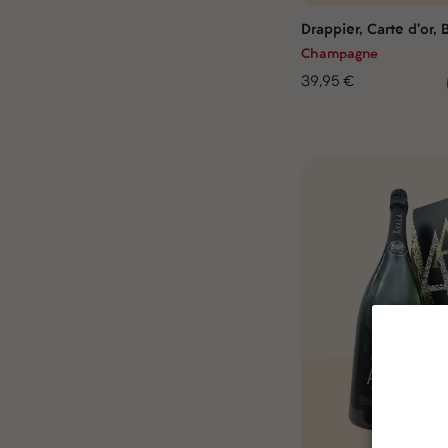
Drappier, Carte d'or, 
Champagne
39,95 €