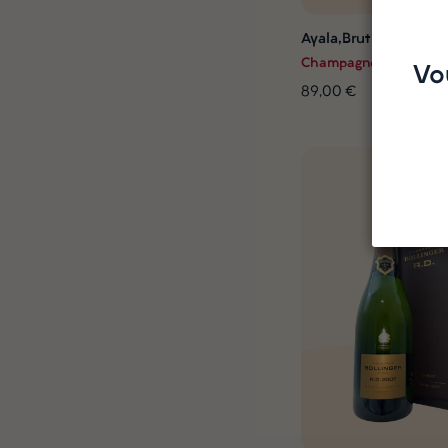
Ayala,Brut Majeur, 15
Champagne
Vo
89,00 €