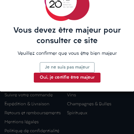
LA CAVE
ZAC Du Dragon
8 Rue Fernand Braudel
55100 Verdun
Vous devez être majeur pour
03 29 84 79 29
consulter ce site
Mar - Ven : 10h-12h · 14h-19h
Veuillez confirmer que vous être bien majeur
Sam : 09h-12h · 14h-19h
Visitez-nous
Je ne suis pas majeur
Oui, je certifie être majeur
CÔTÉ20
COMMANDER
Suivre votre commande
Vins
Expédition & Livraison
Champagnes & Bulles
Retours et remboursements
Spiritueux
Mentions légales
Politique de confidentialité