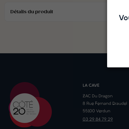
Détails du produit
Vo
LA CAVE
ZAC Du Dragon
8 Rue Fernand Braudel
55100 Verdun
03 29 84 79 29