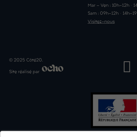
Mar - Ven : 10h-12h · 
Sam : 09h-12h · 14h-1
Visitez-nous
© 2025 Côté20.
Site réalisé par