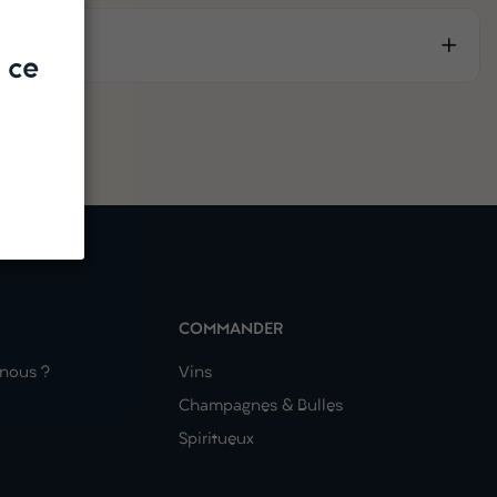
 ce
COMMANDER
nous ?
Vins
Champagnes & Bulles
Spiritueux