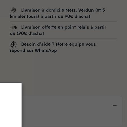
Livraison à domicile Metz, Verdun (et 5
km alentours) à partir de 90€ d'achat
Livraison offerte en point relais à partir
de 190€ d'achat
Besoin d'aide ? Notre équipe vous
répond sur WhatsApp