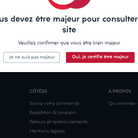
us devez être majeur pour consulter
site
Veuillez confirmer que vous être bien majeur
Oui, je certifie être majeur
Je ne suis pas majeur
CÔTÉ20
À PROPOS
Suivre votre commande
Qui sommes-
Expédition & Livraison
Retours et remboursements
Mentions légales