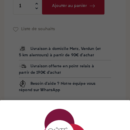
Ajouter au panier
Liste de souhaits
Livraison à domicile Metz, Verdun (et
5 km alentours) à partir de 90€ d'achat
Livraison offerte en point relais à
partir de 190€ d'achat
Besoin d'aide ? Notre équipe vous
répond sur WhatsApp