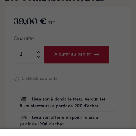
39,00 €
TTC
Quantité
Ajouter au panier
Liste de souhaits
Livraison à domicile Metz, Verdun (et
5 km alentours) à partir de 90€ d'achat
Livraison offerte en point relais à
partir de 190€ d'achat
Besoin d'aide ? Notre équipe vous