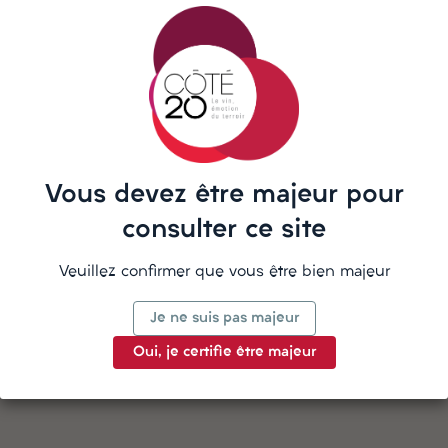
répond sur WhatsApp
La description
Vous devez être majeur pour
consulter ce site
Veuillez confirmer que vous être bien majeur
Détails du produit
Je ne suis pas majeur
Oui, je certifie être majeur