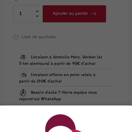
Ajouter au panier
Liste de souhaits
Livraison à domicile Metz, Verdun (et
5 km alentours) à partir de 90€ d'achat
Livraison offerte en point relais à
partir de 190€ d'achat
Besoin d'aide ? Notre équipe vous
répond sur WhatsApp