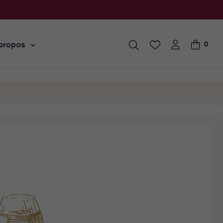
propos
0