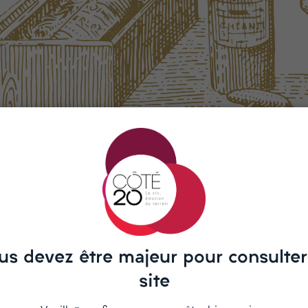
 found
king for doesn't exitst or an other
o
Home Page
us devez être majeur pour consulter
site