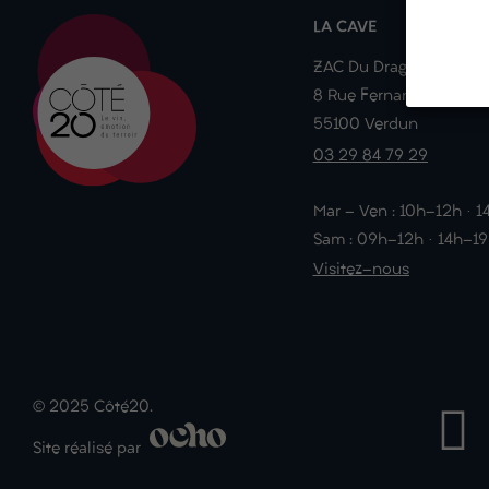
LA CAVE
ZAC Du Dragon
8 Rue Fernand Braudel
55100 Verdun
03 29 84 79 29
Mar - Ven : 10h-12h · 
Sam : 09h-12h · 14h-1
Visitez-nous
© 2025 Côté20.
Site réalisé par