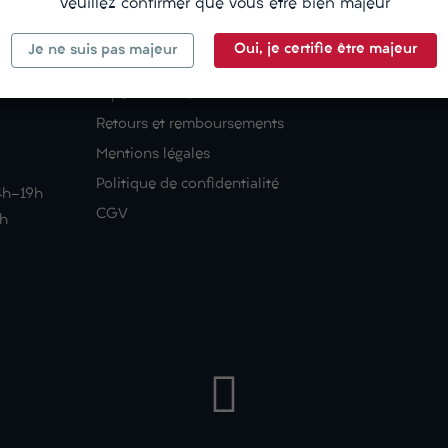
Veuillez confirmer que vous être bien majeur
CÔTÉ20
À PROPOS
Oui, je certifie être majeur
Je ne suis pas majeur
Suivre votre commande
Qui sommes-
Expédition & Livraison
Retours et remboursements
Mentions légales
Politique de confidentialité
14h-19h
CGV
9h