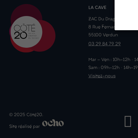
LA CAVE
ZAC Du Dragon
8 Rue Fernand Braudel
55100 Verdun
03 29 84 79 29
Mar - Ven : 10h-12h · 
Sam : 09h-12h · 14h-1
Visitez-nous
© 2025 Côté20.
Site réalisé par