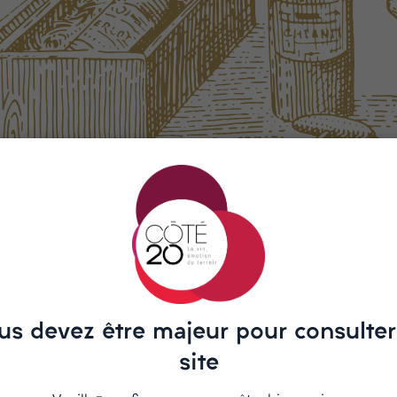
 found
king for doesn't exitst or an other
o
Home Page
us devez être majeur pour consulter
site