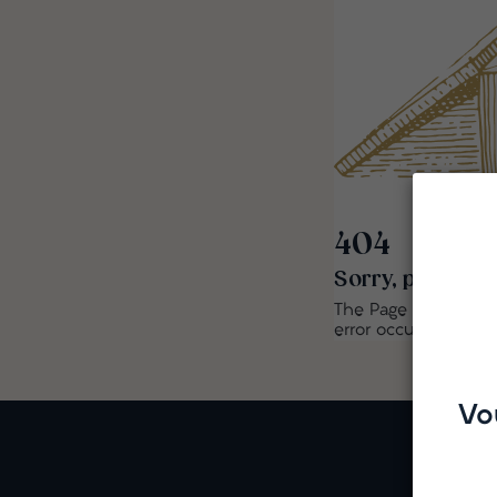
404
Sorry, page not
The Page you are loo
error occured. Go t
Vo