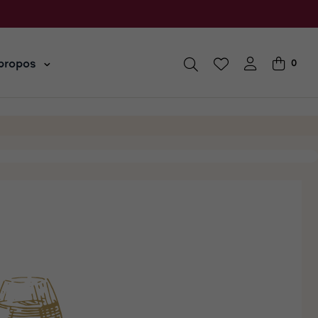
propos
0