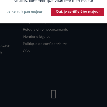
Veuillez confirmer que vous être bien majeur
CÔTÉ20
À PROPOS
Oui, je certifie être majeur
Je ne suis pas majeur
Suivre votre commande
Qui sommes-
Expédition & Livraison
Retours et remboursements
Mentions légales
Politique de confidentialité
14h-19h
CGV
9h