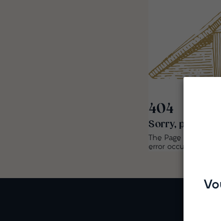
404
Sorry, page not
The Page you are loo
error occured. Go t
Vo