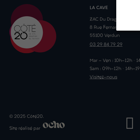
LA CAVE
ZAC Du Dragon
8 Rue Fernand Braudel
55100 Verdun
03 29 84 79 29
Mar - Ven : 10h-12h · 
Sam : 09h-12h · 14h-1
Visitez-nous
© 2025 Côté20.
Site réalisé par