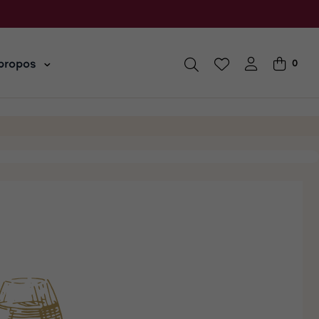
propos
0