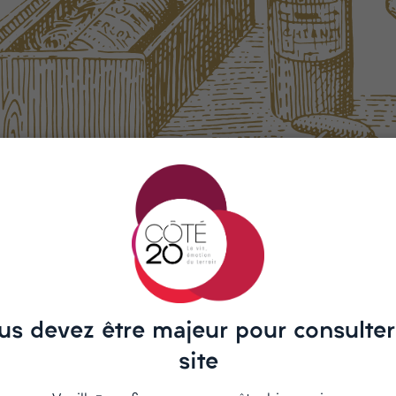
 found
king for doesn't exitst or an other
o
Home Page
us devez être majeur pour consulter
site