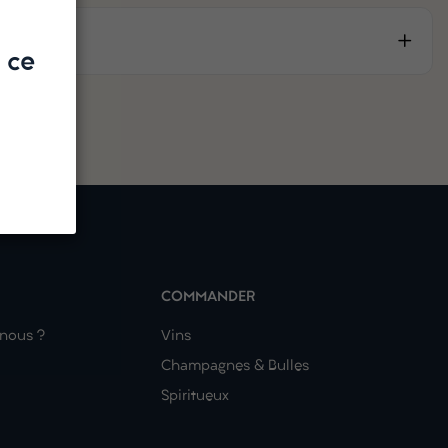
 ce
COMMANDER
nous ?
Vins
Champagnes & Bulles
Spiritueux