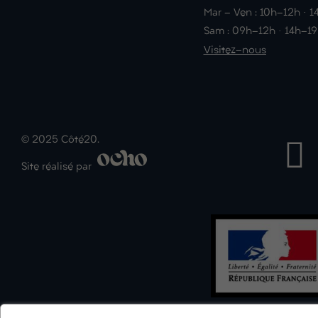
Mar - Ven : 10h-12h · 
Sam : 09h-12h · 14h-1
Visitez-nous
© 2025 Côté20.
Site réalisé par