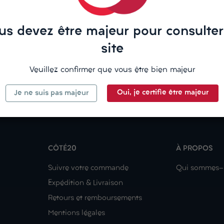
us devez être majeur pour consulter
site
Veuillez confirmer que vous être bien majeur
Oui, je certifie être majeur
Je ne suis pas majeur
CÔTÉ20
À PROPOS
Suivre votre commande
Qui sommes-
Expédition & Livraison
Retours et remboursements
Mentions légales