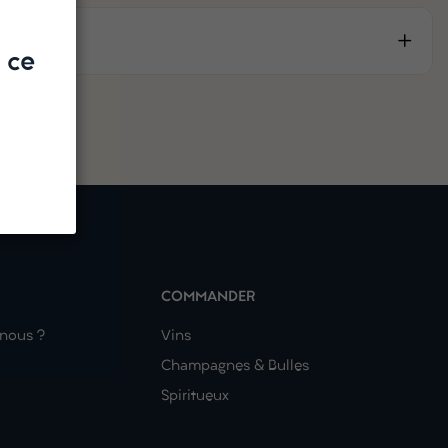
 ce
COMMANDER
nous ?
Vins
Champagnes & Bulles
Spiritueux