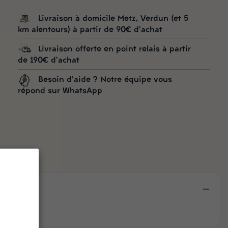
Livraison à domicile Metz, Verdun (et 5
km alentours) à partir de 90€ d'achat
Livraison offerte en point relais à partir
de 190€ d'achat
Besoin d'aide ? Notre équipe vous
répond sur WhatsApp