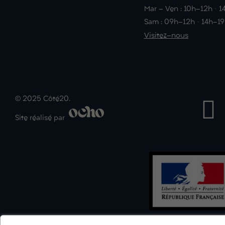
Mar - Ven : 10h-12h · 
Sam : 09h-12h · 14h-1
Visitez-nous
© 2025 Côté20.
Site réalisé par