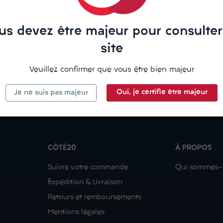
us devez être majeur pour consulter
site
Veuillez confirmer que vous être bien majeur
Oui, je certifie être majeur
Je ne suis pas majeur
CÔTÉ20
À PROPOS
Suivre votre commande
Qui sommes-
Expédition & Livraison
Retours et remboursements
Mentions légales