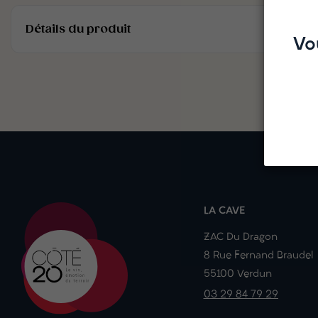
Détails du produit
Vo
LA CAVE
ZAC Du Dragon
8 Rue Fernand Braudel
55100 Verdun
03 29 84 79 29