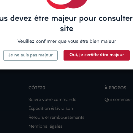
us devez être majeur pour consulter
site
Veuillez confirmer que vous être bien majeur
Oui, je certifie être majeur
Je ne suis pas majeur
CÔTÉ20
À PROPOS
Suivre votre commande
Qui sommes-
Expédition & Livraison
Retours et remboursements
Mentions légales