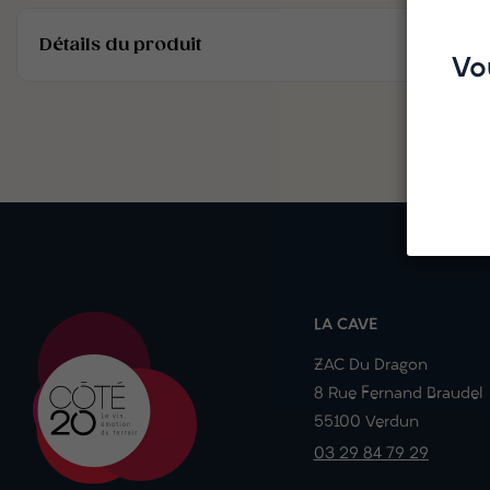
Détails du produit
Vo
LA CAVE
ZAC Du Dragon
8 Rue Fernand Braudel
55100 Verdun
03 29 84 79 29