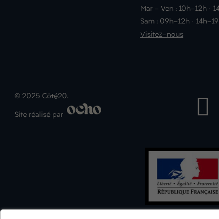
Mar - Ven : 10h-12h · 
Sam : 09h-12h · 14h-1
Visitez-nous
© 2025 Côté20.
Site réalisé par