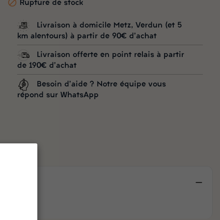

Rupture de stock
Livraison à domicile Metz, Verdun (et 5
km alentours) à partir de 90€ d'achat
Livraison offerte en point relais à partir
de 190€ d'achat
Besoin d'aide ? Notre équipe vous
répond sur WhatsApp