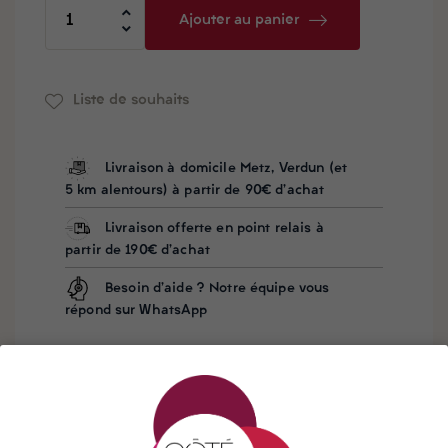
Ajouter au panier
Liste de souhaits
Livraison à domicile Metz, Verdun (et
5 km alentours) à partir de 90€ d'achat
Livraison offerte en point relais à
partir de 190€ d'achat
Besoin d'aide ? Notre équipe vous
répond sur WhatsApp