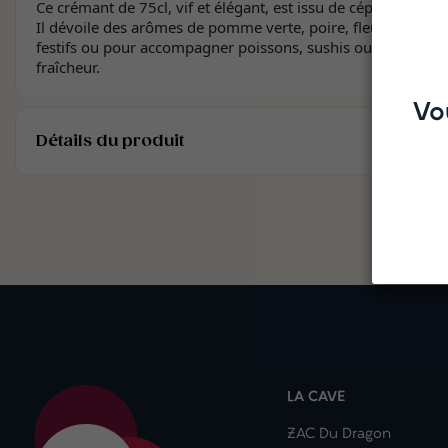
Ce crémant de 75cl, vif et élégant, est issu de cépages alsac
Il dévoile des arômes de pomme verte, poire, fleurs blanches 
festifs ou pour accompagner poissons, sushis ou fromages fr
fraîcheur.
Vo
Détails du produit
LA CAVE
ZAC Du Dragon