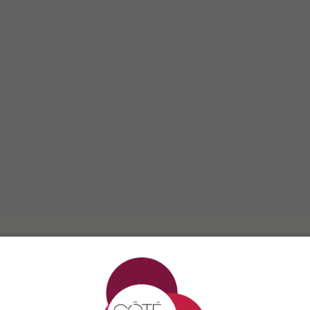
un vin effervescent certifié biologique, élaboré selon la méthode