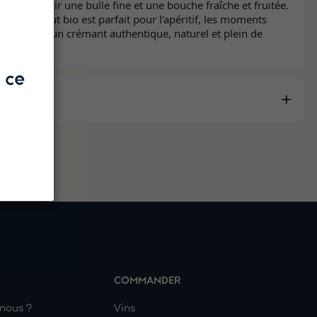
 pour offrir une bulle fine et une bouche fraîche et fruitée.
bré, ce brut bio est parfait pour l’apéritif, les moments
 signe ici un crémant authentique, naturel et plein de
 ce
COMMANDER
nous ?
Vins