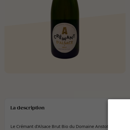
La description
Le Crémant d’Alsace Brut Bio du Domaine Anstotz & Fils est 