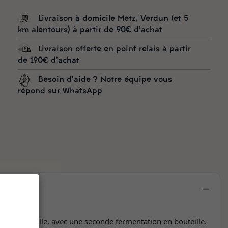
Livraison à domicile Metz, Verdun (et 5
km alentours) à partir de 90€ d'achat
Livraison offerte en point relais à partir
de 190€ d'achat
Besoin d'aide ? Notre équipe vous
répond sur WhatsApp
 traditionnelle, avec une seconde fermentation en bouteille.