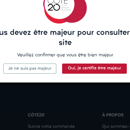
iens soigneusement sélectionnés, souvent Pinot Blanc et Auxerrois,
et une touche briochée grâce à son élevage sur lies. Sec et équili
ais. Le domaine Anstotz & Fils, engagé en agriculture biologique,
us devez être majeur pour consulter
site
Veuillez confirmer que vous être bien majeur
Oui, je certifie être majeur
Je ne suis pas majeur
CÔTÉ20
À PROPOS
Suivre votre commande
Qui sommes-