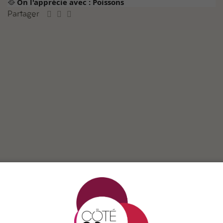
🥘
On l'apprécie avec : Poissons
Partager
t de Turckheim” le Grand Cru Wineck-Schlossberg est exposé p