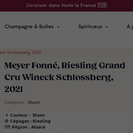
Livraison dans toute la France 🇫🇷
Champagne & Bulles
Spiritueux
À 
eck Schlossberg, 2021
Meyer Fonné, Riesling Grand
Cru Wineck Schlossberg,
2021
Catégories:
Alsace
🍷
Couleur :
Blanc
🍇
Cépages : Riesling
🗺️
Région : Alsace