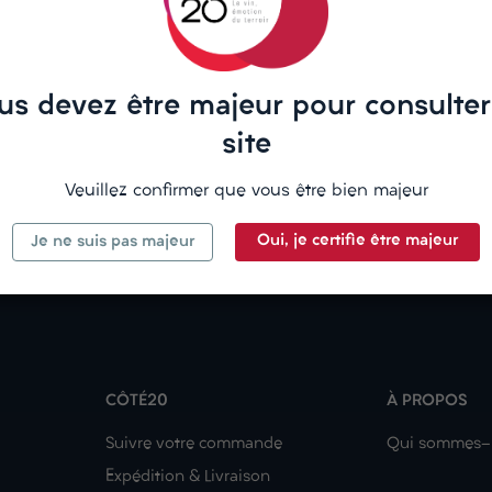
ine, avec une finale fraîche et beaucoup de tension minérale.
us devez être majeur pour consulter
site
Veuillez confirmer que vous être bien majeur
Oui, je certifie être majeur
Je ne suis pas majeur
CÔTÉ20
À PROPOS
Suivre votre commande
Qui sommes-
Expédition & Livraison