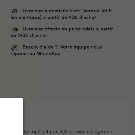
Livraison à domicile Metz, Verdun (et 5
km alentours) à partir de 90€ d'achat
Livraison offerte en point relais à partir
de 190€ d'achat
Besoin d'aide ? Notre équipe vous
répond sur WhatsApp
lein sud. Le nez est pur, délicat avec d’élégantes