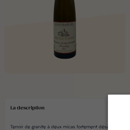
La description
Terroir de granite à deux micas fortement désagrégé “di