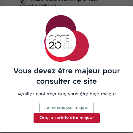
répond sur WhatsApp
🍷
Couleur :
Rouge
🍇
Cépages :
Assemblage
🗺️
Région :
Ardèche
🌿
Agriculture :
Sans soufre ajouté
🥘
On l'apprécie avec :
Toasts d’apéritifs, fromages.
Vous devez être majeur pour
consulter ce site
La description
Veuillez confirmer que vous être bien majeur
Je ne suis pas majeur
Détails du produit
Oui, je certifie être majeur