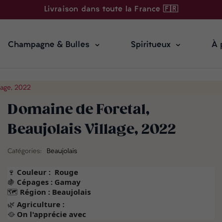
Livraison dans toute la France 🇫🇷
Champagne & Bulles
Spiritueux
À 
lage, 2022
Domaine de Foretal,
Beaujolais Village, 2022
Catégories:
Beaujolais
🍷
Couleur :
Rouge
🍇
Cépages : Gamay
🗺️
Région : Beaujolais
🌿
Agriculture :
🥘
On l'apprécie avec