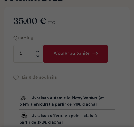
35,00 €
TTC
Quantité
Ajouter au panier
Liste de souhaits
Livraison à domicile Metz, Verdun (et
5 km alentours) à partir de 90€ d'achat
Livraison offerte en point relais à
partir de 190€ d'achat
Besoin d'aide ? Notre équipe vous