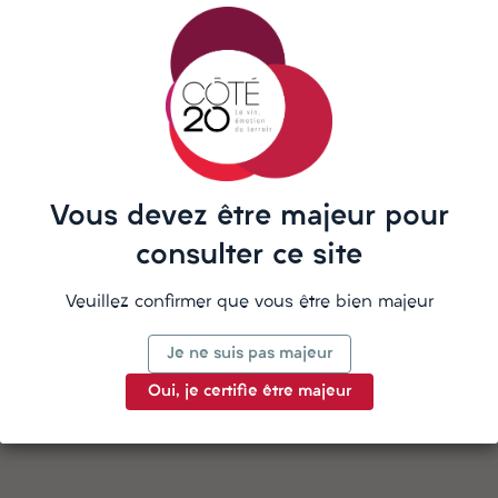
répond sur WhatsApp
La description
Vous devez être majeur pour
consulter ce site
Veuillez confirmer que vous être bien majeur
Détails du produit
Je ne suis pas majeur
Oui, je certifie être majeur