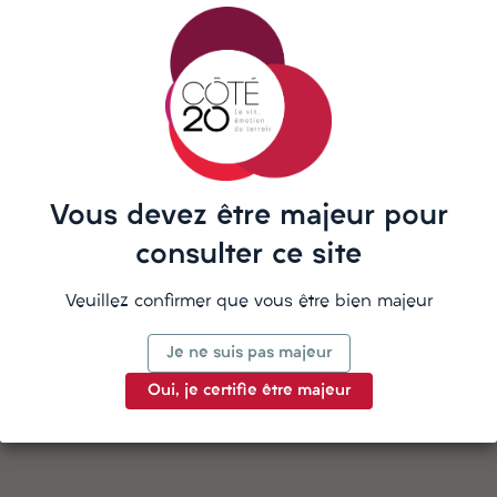
répond sur WhatsApp
La description
Vous devez être majeur pour
consulter ce site
Veuillez confirmer que vous être bien majeur
Détails du produit
Je ne suis pas majeur
Oui, je certifie être majeur