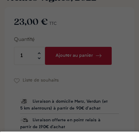
23,00 €
TTC
Quantité
Ajouter au panier
Liste de souhaits
Livraison à domicile Metz, Verdun (et
5 km alentours) à partir de 90€ d'achat
Livraison offerte en point relais à
partir de 190€ d'achat
Besoin d'aide ? Notre équipe vous