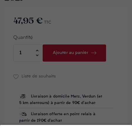
47,95 €
TTC
Quantité
Ajouter au panier
Liste de souhaits
Livraison à domicile Metz, Verdun (et
5 km alentours) à partir de 90€ d'achat
Livraison offerte en point relais à
partir de 190€ d'achat
Besoin d'aide ? Notre équipe vous