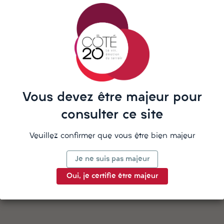
répond sur WhatsApp
La description
Vous devez être majeur pour
consulter ce site
Veuillez confirmer que vous être bien majeur
Détails du produit
Je ne suis pas majeur
Oui, je certifie être majeur