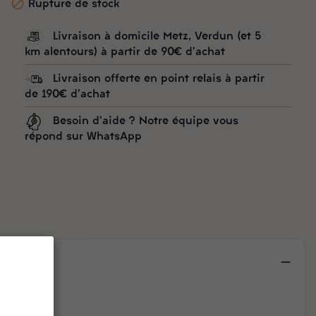

Rupture de stock
Livraison à domicile Metz, Verdun (et 5
km alentours) à partir de 90€ d'achat
Livraison offerte en point relais à partir
de 190€ d'achat
Besoin d'aide ? Notre équipe vous
répond sur WhatsApp