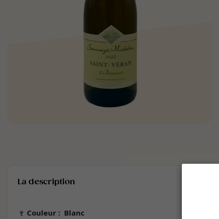
La description
🍷
Couleur :
Blanc