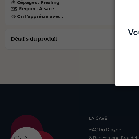
🍇
Cépages : Riesling
🗺️
Région : Alsace
🥘
On l'apprécie avec :
Vo
Détails du produit
LA CAVE
ZAC Du Dragon
8 Rue Fernand Braudel