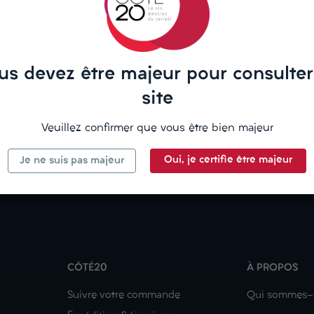
us devez être majeur pour consulter
site
Veuillez confirmer que vous être bien majeur
Oui, je certifie être majeur
Je ne suis pas majeur
CÔTÉ20
À PROPOS
Suivre votre commande
Qui sommes-