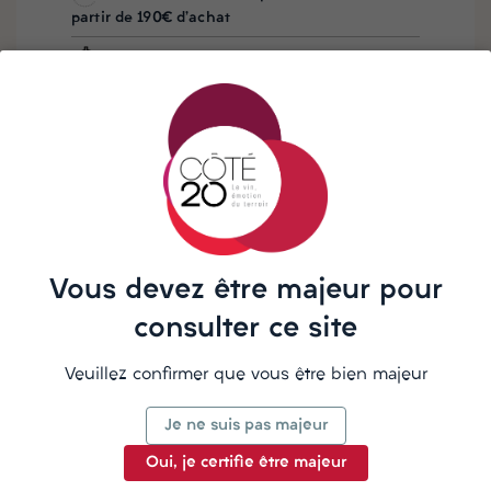
partir de 190€ d'achat
Besoin d'aide ? Notre équipe vous
répond sur WhatsApp
La description
Vous devez être majeur pour
consulter ce site
🍷
Couleur :
Blanc
🍇
Cépages : Riesling
Veuillez confirmer que vous être bien majeur
🗺️
Région : Alsace
🥘
On l'apprécie avec :
Je ne suis pas majeur
Oui, je certifie être majeur
Détails du produit