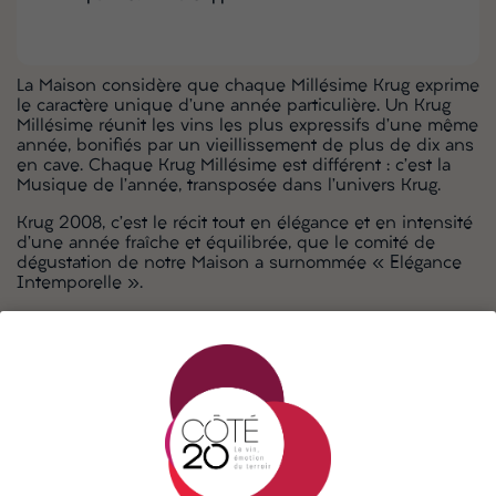
La Maison considère que chaque Millésime Krug exprime
le caractère unique d’une année particulière. Un Krug
Millésime réunit les vins les plus expressifs d’une même
année, bonifiés par un vieillissement de plus de dix ans
en cave. Chaque Krug Millésime est différent : c’est la
Musique de l’année, transposée dans l’univers Krug.
Krug 2008, c’est le récit tout en élégance et en intensité
d’une année fraîche et équilibrée, que le comité de
dégustation de notre Maison a surnommée « Elégance
Intemporelle ».
La description
NOTES DE DÉGUSTATION