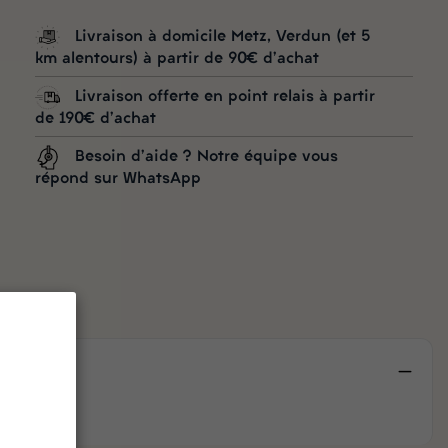
Livraison à domicile Metz, Verdun (et 5
km alentours) à partir de 90€ d'achat
Livraison offerte en point relais à partir
de 190€ d'achat
Besoin d'aide ? Notre équipe vous
répond sur WhatsApp