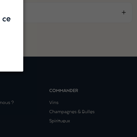
 ce
COMMANDER
nous ?
Vins
Champagnes & Bulles
Spiritueux