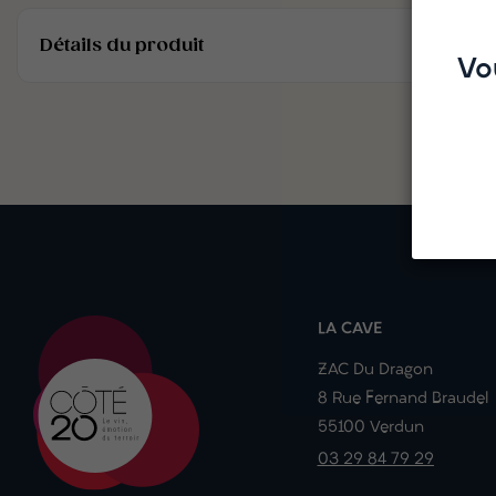
Détails du produit
Vo
LA CAVE
ZAC Du Dragon
8 Rue Fernand Braudel
55100 Verdun
03 29 84 79 29