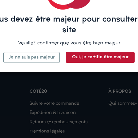
us devez être majeur pour consulter
site
Veuillez confirmer que vous être bien majeur
Oui, je certifie être majeur
Je ne suis pas majeur
CÔTÉ20
À PROPOS
Suivre votre commande
Qui sommes-
Expédition & Livraison
Retours et remboursements
Mentions légales