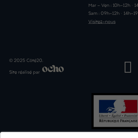
Mar - Ven : 10h-12h · 
Sam : 09h-12h · 14h-1
Visitez-nous
© 2025 Côté20.
Site réalisé par