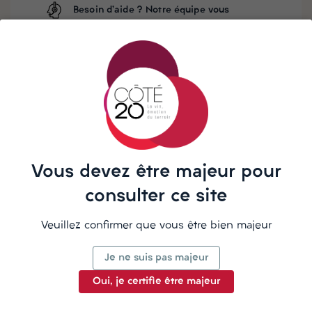
Besoin d'aide ? Notre équipe vous
répond sur WhatsApp
La Bénédictine de 1550, composée de 27 épices.
C’est le moine vénitien Dom Bernardo Vincelli, alchimiste
et herboriste, qui distillait un mélange de plantes
médicinales venues de Normandie.
Vous devez être majeur pour
consulter ce site
La description
Veuillez confirmer que vous être bien majeur
Je ne suis pas majeur
Oui, je certifie être majeur
Détails du produit