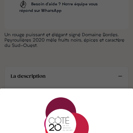
Besoin d'aide ? Notre équipe vous
répond sur WhatsApp
Un rouge puissant et élégant signé Domaine Bordes.
Peyroulières 2020 mêle fruits noirs, épices et caractère
du Sud-Ouest.
La description
Peyroulières 2020 du Domaine Bordes est un vin
rouge du Sud-Ouest au caractère bien affirmé,
issu d’un assemblage typique de cépages
régionaux (souvent malbec, merlot, ou cabernet
franc, à confirmer selon la composition exacte).