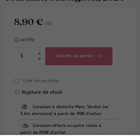
8,90 €
TTC
Quantité
Ajouter au panier
Liste de souhaits

Rupture de stock
Livraison à domicile Metz, Verdun (et
5 km alentours) à partir de 90€ d'achat
Livraison offerte en point relais à
partir de 190€ d'achat