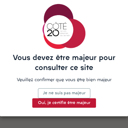
Besoin d'aide ? Notre équipe vous
répond sur WhatsApp
Vous devez être majeur pour
La description
consulter ce site
Veuillez confirmer que vous être bien majeur
Détails du produit
Je ne suis pas majeur
Oui, je certifie être majeur