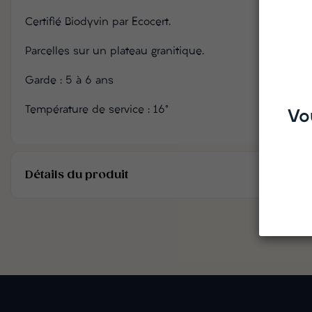
Certifié Biodyvin par Ecocert.
Parcelles sur un plateau granitique.
Garde : 5 à 6 ans
Température de service : 16°
Vo
Détails du produit