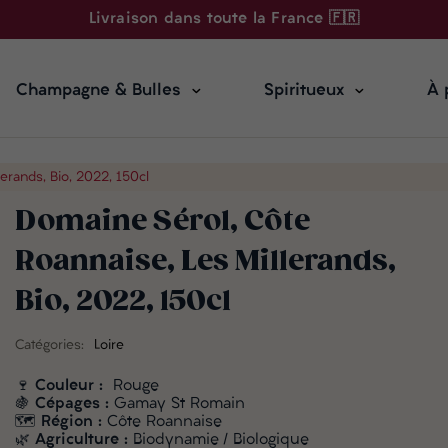
Livraison dans toute la France 🇫🇷
Champagne & Bulles
Spiritueux
À 
erands, Bio, 2022, 150cl
Domaine Sérol, Côte
Roannaise, Les Millerands,
Bio, 2022, 150cl
Catégories:
Loire
🍷
Couleur :
Rouge
🍇
Cépages :
Gamay St Romain
🗺️
Région :
Côte Roannaise
🌿
Agriculture :
Biodynamie / Biologique