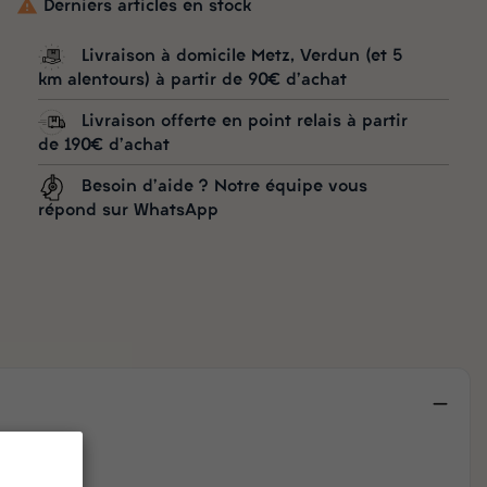

Derniers articles en stock
Livraison à domicile Metz, Verdun (et 5
km alentours) à partir de 90€ d'achat
Livraison offerte en point relais à partir
de 190€ d'achat
Besoin d'aide ? Notre équipe vous
répond sur WhatsApp
 Loire.