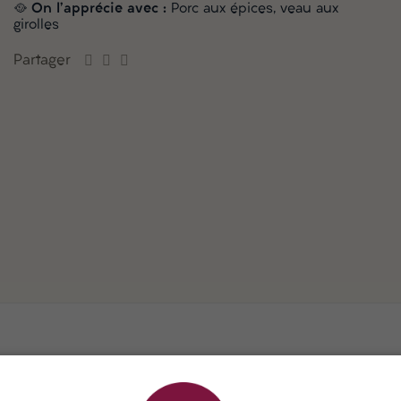
🥘
On l'apprécie avec :
Porc aux épices, veau aux
girolles
Partager
ur les contreforts Est du Massif Central, près des gorges de la