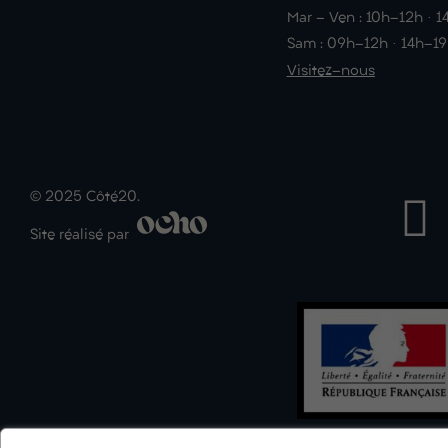
Mar - Ven : 10h-12h · 
Sam : 09h-12h · 14h-1
Visitez-nous
© 2025 Côté20.
Site réalisé par