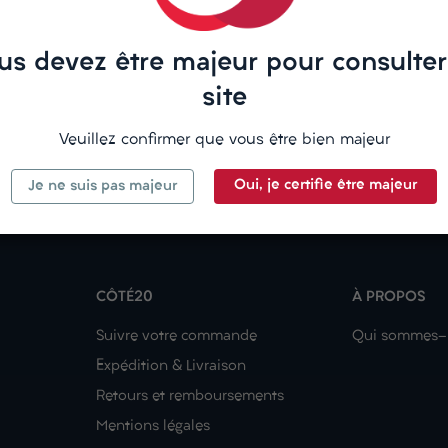
us devez être majeur pour consulter
site
Veuillez confirmer que vous être bien majeur
Oui, je certifie être majeur
Je ne suis pas majeur
CÔTÉ20
À PROPOS
Suivre votre commande
Qui sommes-
Expédition & Livraison
Retours et remboursements
Mentions légales