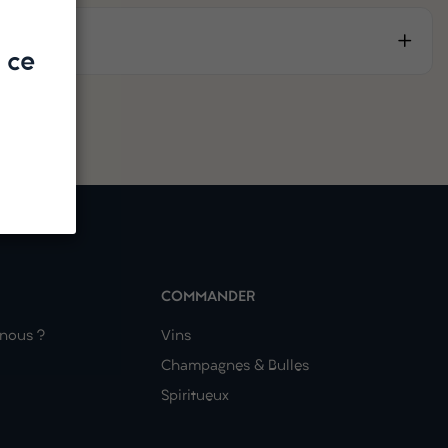
 ce
COMMANDER
nous ?
Vins
Champagnes & Bulles
Spiritueux