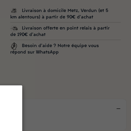
Livraison à domicile Metz, Verdun (et 5
km alentours) à partir de 90€ d'achat
Livraison offerte en point relais à partir
de 190€ d'achat
Besoin d'aide ? Notre équipe vous
répond sur WhatsApp