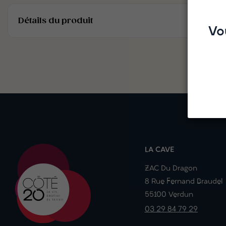
Détails du produit
Vo
LA CAVE
ZAC Du Dragon
8 Rue Fernand Braudel
55100 Verdun
03 29 84 79 29