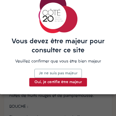
cultivées en agriculture biologique en Côtes de
Provence.
Grâce aux vendanges de nuit, cette cuvée
bénéficie d’une très courte macération pelliculaire
à basse température de quelques heures afin de
révéler tous les arômes et la finesse de ce vin
Vous devez être majeur pour
raffiné.
consulter ce site
ROBE :
Veuillez confirmer que vous être bien majeur
Rose clair, délicatement saumonée.
Je ne suis pas majeur
NEZ :
Oui, je certifie être majeur
Inspiration féminine pour ce nez élégant aux
notes de fruits rouges et de pamplemousse.
BOUCHE :