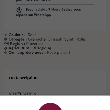
partir de 190€ d'achat
Besoin d'aide ? Notre équipe vous
répond sur WhatsApp
🍷
Couleur :
Rosé
🍇
Cépages :
Grenache, Cinsault, Syrah, Rolle
🗺️
Région :
Provence
🌿
Agriculture :
Biologique
🥘
On l'apprécie avec :
Rosé plaisir !
La description
VINIFICATION :
Ce vin provient d’une sélection de parcelles