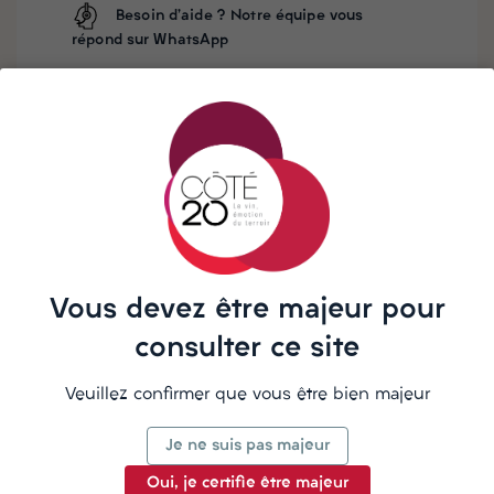
Besoin d'aide ? Notre équipe vous
répond sur WhatsApp
Rhum traditionnel de la Réunion, sans ajout de sucre ni
caramel
Assemblage : blend de rhums traditionnels extra vieux et
de rhums très vieux Grand Arôme (vieillis jusqu’à 9 ans)
Distillation : colonne Savalle (profil plus exubérant)
Vieillissement : en ex-fûts de cognac.
Vous devez être majeur pour
consulter ce site
Veuillez confirmer que vous être bien majeur
La description
Je ne suis pas majeur
Oui, je certifie être majeur