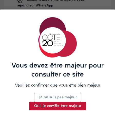
répond sur WhatsApp
Le plus vieux rhum du Pérou, élaboré en techniques
traditionnelles.
En système Solera, rhums vieillis 12 à 20 ans.
Ce rhum est une gourmandise aux arômes moelleux de
miel, pruneaux, épices...
Vous devez être majeur pour
consulter ce site
La description
Veuillez confirmer que vous être bien majeur
Je ne suis pas majeur
Oui, je certifie être majeur
Détails du produit