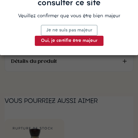
de coco, de chocolat et de crème anglaise. Des
consulter ce site
touches de café, de sirop de raisin et un soupçon
Veuillez confirmer que vous être bien majeur
de citron. Suivi de pruneaux, d'amandes, de
cerises, de gingembre et de piment de la
Je ne suis pas majeur
Jamaïque.
Oui, je certifie être majeur
Détails du produit
VOUS POURRIEZ AUSSI AIMER
RUPTURE DE STOCK