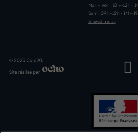
Mar - Ven : 10h-12h · 
Sam : 09h-12h · 14h-1
Visitez-nous
© 2025 Côté20.
Site réalisé par