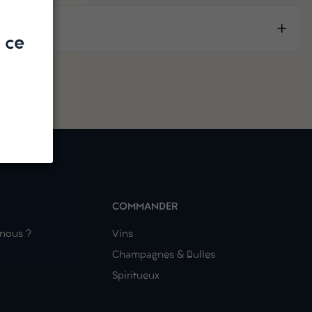
 ce
COMMANDER
nous ?
Vins
Champagnes & Bulles
Spiritueux