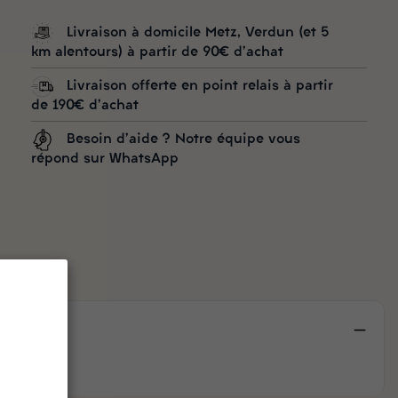
Livraison à domicile Metz, Verdun (et 5
km alentours) à partir de 90€ d'achat
Livraison offerte en point relais à partir
de 190€ d'achat
Besoin d'aide ? Notre équipe vous
répond sur WhatsApp