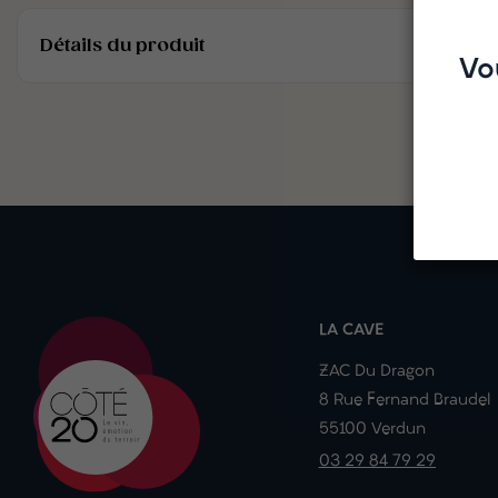
Détails du produit
Vo
LA CAVE
ZAC Du Dragon
8 Rue Fernand Braudel
55100 Verdun
03 29 84 79 29