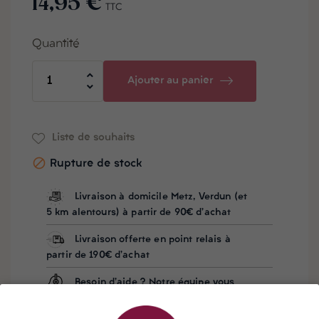
14,95 €
TTC
Quantité
Ajouter au panier
Liste de souhaits

Rupture de stock
Livraison à domicile Metz, Verdun (et
5 km alentours) à partir de 90€ d'achat
Livraison offerte en point relais à
partir de 190€ d'achat
Besoin d'aide ? Notre équipe vous
répond sur WhatsApp