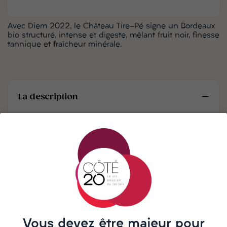
Avec Diem 2022, le Château Tire-Pé signe un Bordeaux
bio structuré, intense et digeste, mêlant fruit noir, finesse
tannique et fraîcheur minérale.
La description
La cuvée Diem 2022 est l’expression plus sérieuse
et charpentée du Château Tire-Pé, domaine bio et
familial des Côtes de Bordeaux. Toujours ancré
dans le respect du fruit et du terroir, ce vin 100 %
Merlot est issu de parcelles sélectionnées,
bénéficiant d'une maturité optimale et d'un travail
précis à la vigne comme au chai.
Vous devez être majeur pour