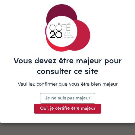
Besoin d'aide ? Notre équipe vous
répond sur WhatsApp
Vous devez être majeur pour
La description
consulter ce site
Veuillez confirmer que vous être bien majeur
Détails du produit
Je ne suis pas majeur
Oui, je certifie être majeur