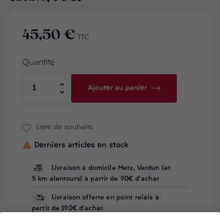
45,50 €
TTC
Quantité
Ajouter au panier
Liste de souhaits

Derniers articles en stock
Livraison à domicile Metz, Verdun (et
5 km alentours) à partir de 90€ d'achat
Livraison offerte en point relais à
partir de 190€ d'achat