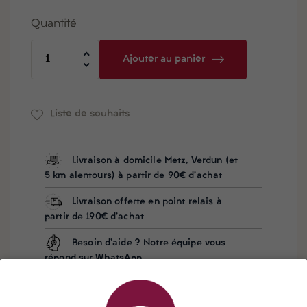
Quantité
Ajouter au panier
Liste de souhaits
Livraison à domicile Metz, Verdun (et
5 km alentours) à partir de 90€ d'achat
Livraison offerte en point relais à
partir de 190€ d'achat
Besoin d'aide ? Notre équipe vous
répond sur WhatsApp