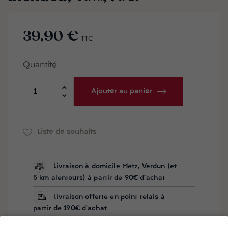
39,90 €
TTC
Quantité
Ajouter au panier
Liste de souhaits
Livraison à domicile Metz, Verdun (et
5 km alentours) à partir de 90€ d'achat
Livraison offerte en point relais à
partir de 190€ d'achat
Besoin d'aide ? Notre équipe vous