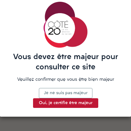
répond sur WhatsApp
La description
Vous devez être majeur pour
consulter ce site
Veuillez confirmer que vous être bien majeur
Détails du produit
Je ne suis pas majeur
Oui, je certifie être majeur